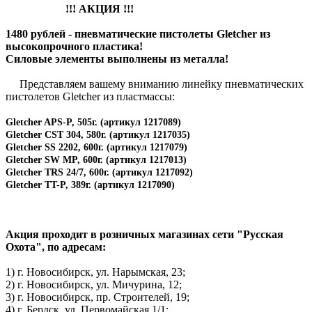
!!! АКЦИЯ !!!
1480 рублей - пневматические пистолеты Gletcher из
высокопрочного пластика!
Силовые элементы выполнены из металла!
Представляем вашему вниманию линейку пневматических
пистолетов Gletcher из пластмассы:
Gletcher APS-P, 505г. (артикул 1217089)
Gletcher СST 304, 580г. (артикул 1217035)
Gletcher SS 2202, 600г. (артикул 1217079)
Gletcher SW MP, 600г. (артикул 1217013)
Gletcher TRS 24/7, 600г. (артикул 1217092)
Gletcher TT-P, 389г. (артикул 1217090)
Акция проходит в розничных магазинах сети "Русская
Охота", по адресам:
1) г. Новосибирск, ул. Нарымская, 23;
2) г. Новосибирск, ул. Мичурина, 12;
3) г. Новосибирск, пр. Строителей, 19;
4) г. Бердск, ул. Первомайская 1/1;