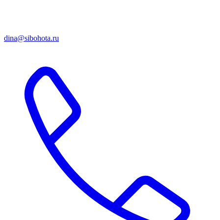
dina@sibohota.ru