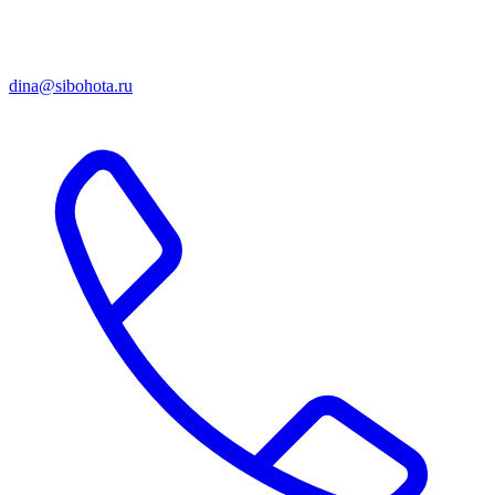
dina@sibohota.ru