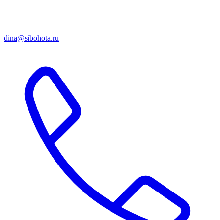
dina@sibohota.ru