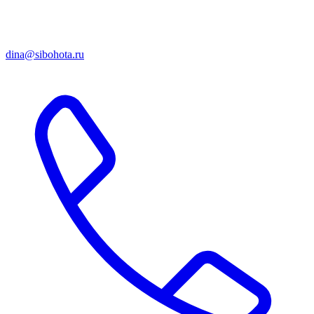
dina@sibohota.ru