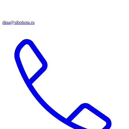
dina@sibohota.ru