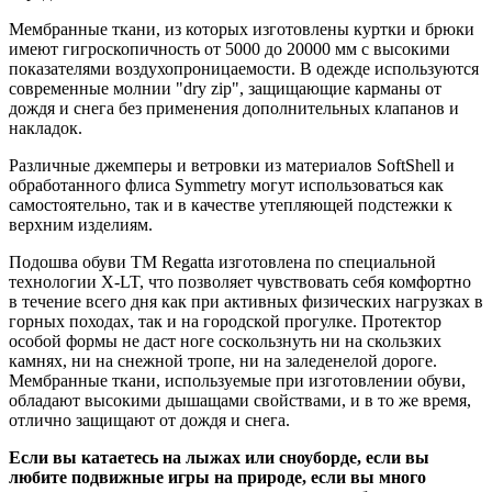
Мембранные ткани, из которых изготовлены куртки и брюки
имеют гигроскопичность от 5000 до 20000 мм с высокими
показателями воздухопроницаемости. В одежде используются
современные молнии "dry zip", защищающие карманы от
дождя и снега без применения дополнительных клапанов и
накладок.
Различные джемперы и ветровки из материалов SoftShell и
обработанного флиса Symmetry могут использоваться как
самостоятельно, так и в качестве утепляющей подстежки к
верхним изделиям.
Подошва обуви ТМ Regatta изготовлена по специальной
технологии X-LT, что позволяет чувствовать себя комфортно
в течение всего дня как при активных физических нагрузках в
горных походах, так и на городской прогулке. Протектор
особой формы не даст ноге соскользнуть ни на скользких
камнях, ни на снежной тропе, ни на заледенелой дороге.
Мембранные ткани, используемые при изготовлении обуви,
обладают высокими дышащами свойствами, и в то же время,
отлично защищают от дождя и снега.
Если вы катаетесь на лыжах или сноуборде, если вы
любите подвижные игры на природе, если вы много