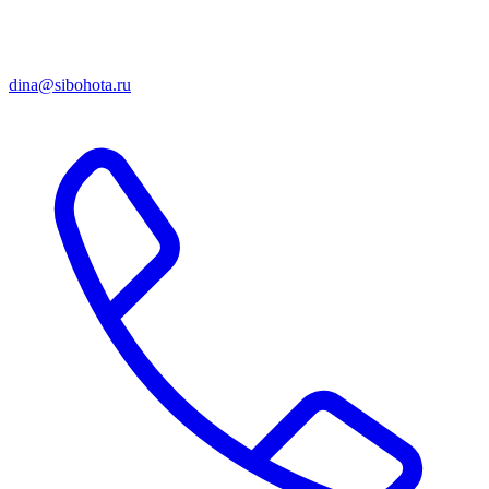
dina@sibohota.ru