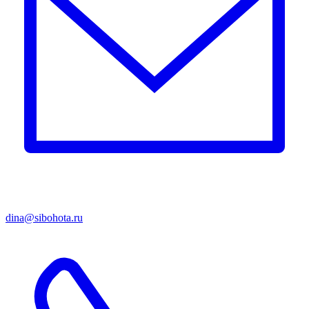
dina@sibohota.ru