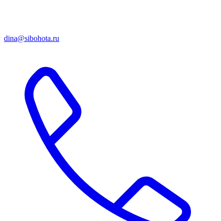
dina@sibohota.ru